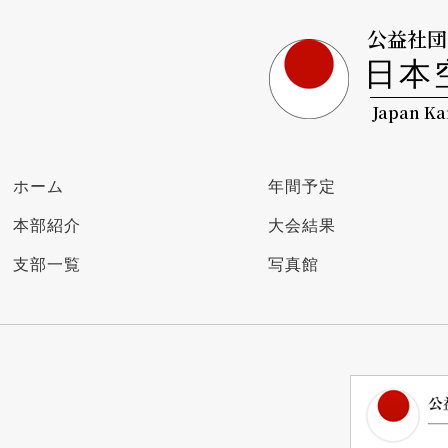
公益社団
日本
Japan Ka
ホーム
年間予定
本部紹介
大会結果
支部一覧
写真館