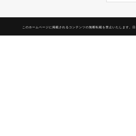
このホームページに掲載されるコンテンツの無断転載を禁止いたします。日本空手協会山梨県本部 Do not