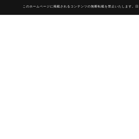
このホームページに掲載されるコンテンツの無断転載を禁止いたします。日本空手協会山梨県本部 Do not